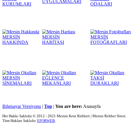
UYGULAMALARI
KURUMLARI
ODALARI
MERSİN
MERSİN
MERSİN
HAKKINDA
HARİTASI
FOTOĞRAFLARI
MERSİN
EĞLENCE
TAKSİ
SİNEMALARI
MEKANLARI
DURAKLARI
Bilgisayar Versiyonu
|
Top
|
You are here:
Anasayfa
Her Hakkı Saklıdır © 2012 - 2021 Mersin Kent Rehberi | Mersin Rehber Sitesi.
Tüm Hakları Saklıdır.
EFORWEB
.